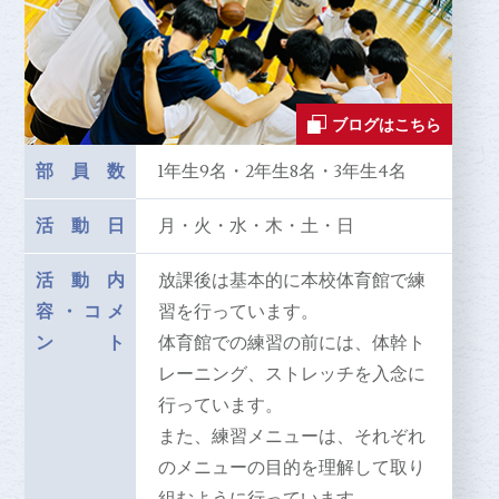
ブログはこちら
部員数
1年生9名・2年生8名・3年生4名
活動日
月・火・水・木・土・日
活動内
放課後は基本的に本校体育館で練
容
・
コメ
習を行っています。
ント
体育館での練習の前には、体幹ト
レーニング、ストレッチを入念に
行っています。
また、練習メニューは、それぞれ
のメニューの目的を理解して取り
組むように行っています。