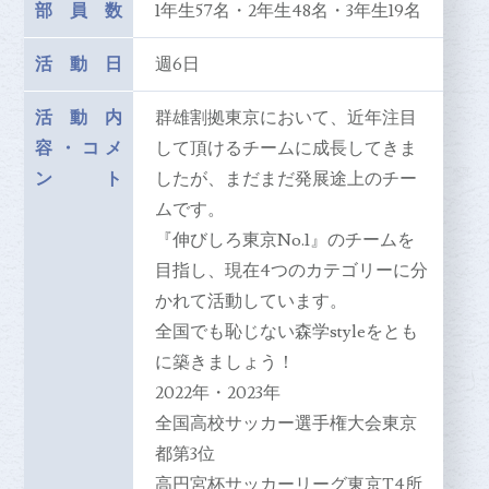
部員数
1年生57名・2年生48名・3年生19名
活動日
週6日
活動内
群雄割拠東京において、近年注目
容
・
コメ
して頂けるチームに成長してきま
ント
したが、まだまだ発展途上のチー
ムです。
『伸びしろ東京No.1』のチームを
目指し、現在4つのカテゴリーに分
かれて活動しています。
全国でも恥じない森学styleをとも
に築きましょう！
2022年・2023年
全国高校サッカー選手権大会東京
都第3位
高円宮杯サッカーリーグ東京T4所