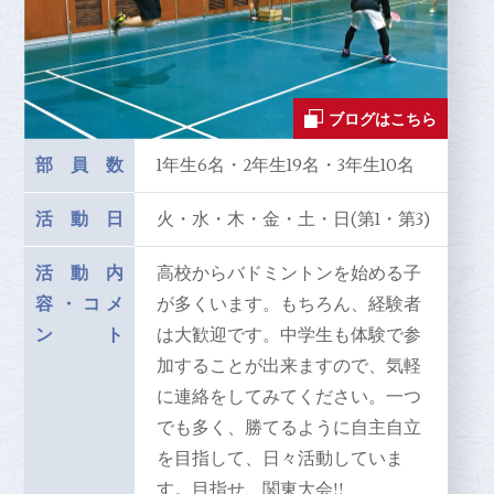
ブログはこちら
部員数
1年生6名・2年生19名・3年生10名
活動日
火・水・木・金・土・日(第1・第3)
活動内
高校からバドミントンを始める子
容
・
コメ
が多くいます。もちろん、経験者
ント
は大歓迎です。中学生も体験で参
加することが出来ますので、気軽
に連絡をしてみてください。一つ
でも多く、勝てるように自主自立
を目指して、日々活動していま
す。目指せ、関東大会!!