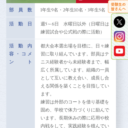
部員数
1年生9名・2年生10名・3年生5名
活動日
週5～6日 水曜日以外（日曜日は
練習試合や公式戦の際に活動）
活動内
都大会本選出場を目標に、日々練
容
・
コメ
習に取り組んでいます。部員はテ
ント
ニス経験者から未経験者まで、幅
広く所属しています。組織の一員
として互いに教え合い、成長し合
える関係を築くことを目指してい
ます。
練習は外部のコートを借り基礎を
固め、学校で体力づくりに励んで
います。長期休みの際に応用や校
内戦をして、実践経験を積んでい