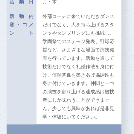
活動日
月・木
活動内
外部コーチに来ていただきダンス
容
・
コメ
だけでなく、人を持ち上げるスタ
ント
ンツやタンブリングにも挑戦し、
学園祭でのステージ発表、野球応
援など、さまざまな場面で演技発
表を行っています。活動を通して
技術だけでなく礼儀作法を身に付
け、信頼関係を築きあげ協調性も
身に付けていきます。仲間と一つ
の演技を創り上げる達成感は競技
者にしか味わうことができませ
ん。少しでも興味があれば是非見
学・体験にいてください。